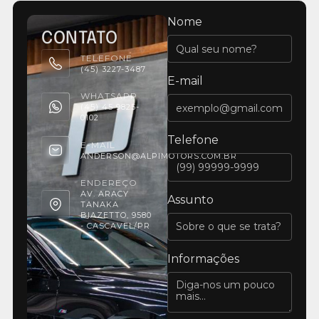
Nome
CONTATO
TELEFONE
(45) 3227-3487
E-mail
WHATSAPP
(45) 45 9825-
0102
Telefone
E-MAIL
ANDERSON@ALPIMOTORS.COM.BR
ENDEREÇO
AV. ARACY
Assunto
TANAKA
BIAZETTO, 9580
- CASCAVEL/PR
Informações