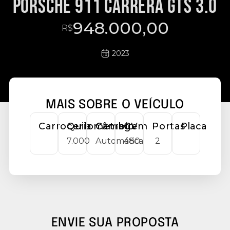
PORSCHE 911 CARRERA GTS 3.0
948.000,00
R$
2023
MAIS SOBRE O VEÍCULO
Carroceria
Quilometragem
Câmbio
CV
Portas
Placa
7.000
Automática
480
2
ENVIE SUA PROPOSTA